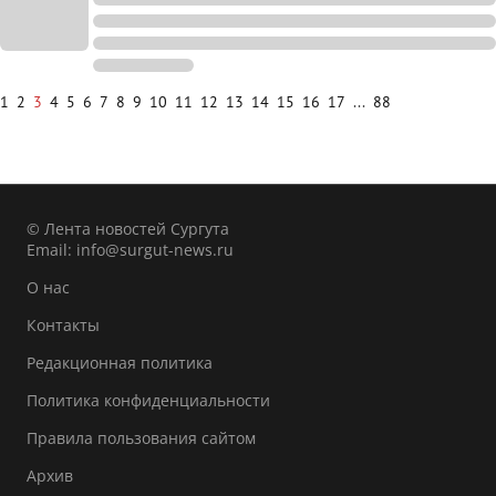
1
2
3
4
5
6
7
8
9
10
11
12
13
14
15
16
17
...
88
© Лента новостей Сургута
Email:
info@surgut-news.ru
О нас
Контакты
Редакционная политика
Политика конфиденциальности
Правила пользования сайтом
Архив