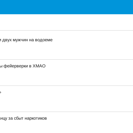
и двух мужчин на водоеме
бы фейерверки в ХМАО
»
нцу за сбыт наркотиков