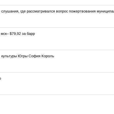
е слушания, где рассматривался вопрос пожертвования муницип
мск– $79,92 за барр
ь культуры Югры София Король
ю