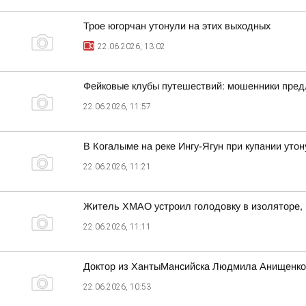
Трое югорчан утонули на этих выходных
22.06.2026, 13:02
Фейковые клубы путешествий: мошенники пред
22.06.2026, 11:57
В Когалыме на реке Ингу-Ягун при купании уто
22.06.2026, 11:21
Житель ХМАО устроил голодовку в изоляторе, 
22.06.2026, 11:11
Доктор из ХантыМансийска Людмила Анищенко
22.06.2026, 10:53