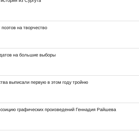
 история из Сургута
 поэтов на творчество
идатов на большие выборы
ства выписали первую в этом году тройню
спозицию графических произведений Геннадия Райшева