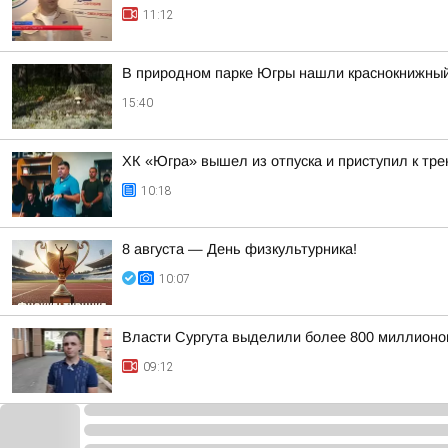
11:12
В природном парке Югры нашли краснокнижный
15:40
ХК «Югра» вышел из отпуска и приступил к тр
10:18
8 августа — День физкультурника!
10:07
Власти Сургута выделили более 800 миллионов
09:12