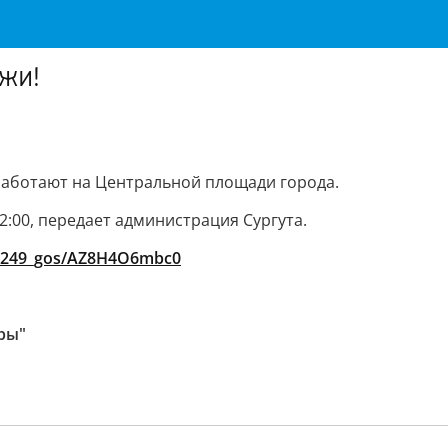
ежи!
аботают на Центральной площади города.
2:00, передает администрация Сургута.
20249_gos/AZ8H4O6mbc0
гры"