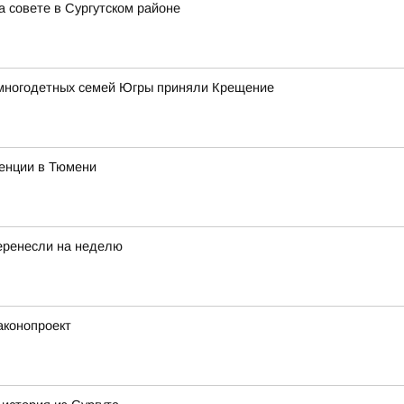
 совете в Сургутском районе
 многодетных семей Югры приняли Крещение
ренции в Тюмени
еренесли на неделю
аконопроект