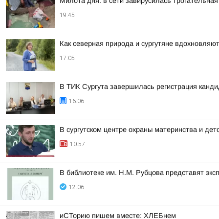
Милота дня: в сети завирусилась трогательная
19:45
Как северная природа и сургутяне вдохновляют
17:05
В ТИК Сургута завершилась регистрация канд
16:06
В сургутском центре охраны материнства и дет
10:57
В библиотеке им. Н.М. Рубцова представят эк
12:06
иСТорию пишем вместе: ХЛЕБнем