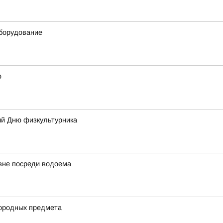
борудование
ю
ый Дню физкультурника
вне посреди водоема
нородных предмета