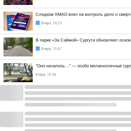
Следком ХМАО взял на контроль дело о смер
Вчера, 16:23
В парке «За Саймой» Сургута обновляют осно
Вчера, 15:47
"Оно началось…" — особо меланхоличные сург
Вчера, 18:34