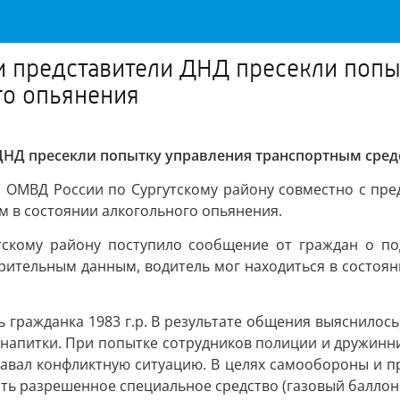
и представители ДНД пресекли поп
го опьянения
ДНД пресекли попытку управления транспортным сред
и ОМВД России по Сургутскому району совместно с пр
м в состоянии алкогольного опьянения.
скому району поступило сообщение от граждан о по
рительным данным, водитель мог находиться в состоян
ь гражданка 1983 г.р. В результате общения выяснилос
е напитки. При попытке сотрудников полиции и дружинн
давал конфликтную ситуацию. В целях самообороны и 
ь разрешенное специальное средство (газовый баллон