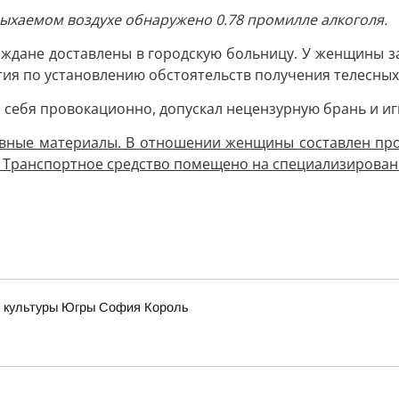
дыхаемом воздухе обнаружено 0.78 промилле алкоголя.
ждане доставлены в городскую больницу. У женщины з
тия по установлению обстоятельств получения телесны
себя провокационно, допускал нецензурную брань и иг
ные материалы. В отношении женщины составлен проток
 РФ. Транспортное средство помещено на специализирова
ь культуры Югры София Король