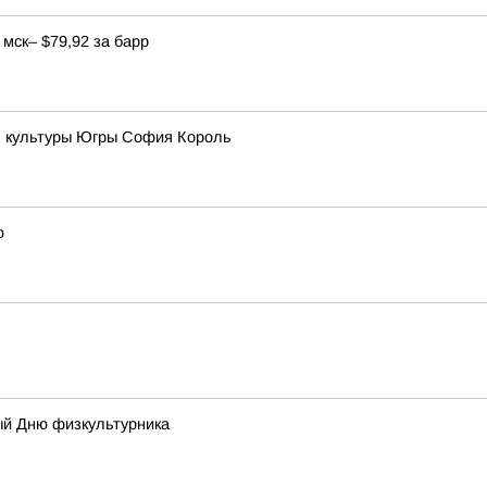
мск– $79,92 за барр
ь культуры Югры София Король
ю
ый Дню физкультурника