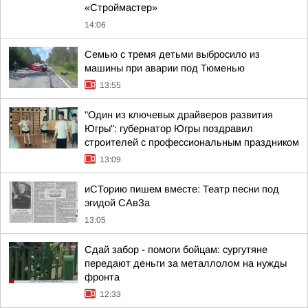
«Строймастер»
14:06
Семью с тремя детьми выбросило из
машины при аварии под Тюменью
13:55
"Один из ключевых драйверов развития
Югры": губернатор Югры поздравил
строителей с профессиональным праздником
13:09
иСТорию пишем вместе: Театр песни под
эгидой САвЗа
13:05
Сдай забор - помоги бойцам: сургутяне
передают деньги за металлолом на нужды
фронта
12:33