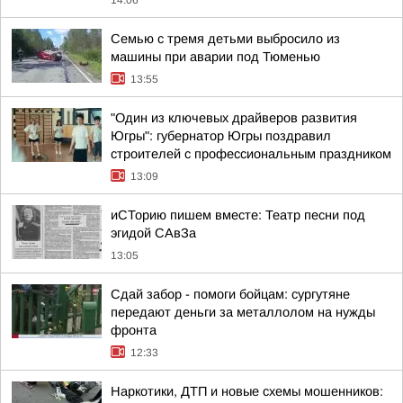
14:06
Семью с тремя детьми выбросило из
машины при аварии под Тюменью
13:55
"Один из ключевых драйверов развития
Югры": губернатор Югры поздравил
строителей с профессиональным праздником
13:09
иСТорию пишем вместе: Театр песни под
эгидой САвЗа
13:05
Сдай забор - помоги бойцам: сургутяне
передают деньги за металлолом на нужды
фронта
12:33
Наркотики, ДТП и новые схемы мошенников: