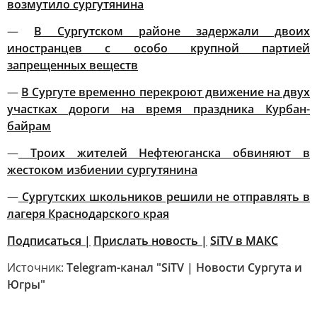
возмутило сургутянина
—
В Сургутском районе задержали двоих
иностранцев с особо крупной партией
запрещенных веществ
—
В Сургуте временно перекроют движение на двух
участках дороги на время праздника Курбан-
байрам
—
Троих жителей Нефтеюганска обвиняют в
жестоком избиении сургутянина
—
Сургутских школьников решили не отправлять в
лагеря Краснодарского края
Подписаться |
Прислать новость
|
SiTV в МАКС
Источник:
Telegram-канал "SiTV | Новости Сургута и
Югры"