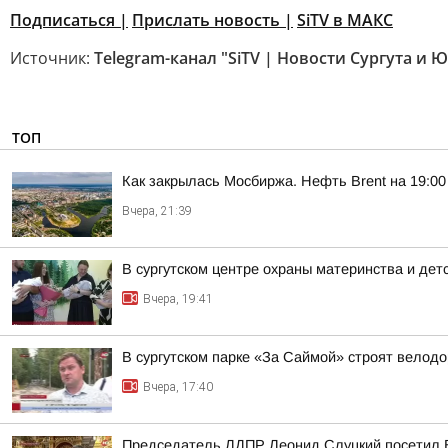
Подписаться |
Прислать новость
|
SiTV в МАКС
Источник:
Telegram-канал "SiTV | Новости Сургута и 
ТОП
Как закрылась Мосбиржа. Нефть Brent на 19:00 
Вчера, 21:39
В сургутском центре охраны материнства и дет
Вчера, 19:41
В сургутском парке «За Саймой» строят велод
Вчера, 17:40
Председатель ЛДПР Леонид Слуцкий посетил 