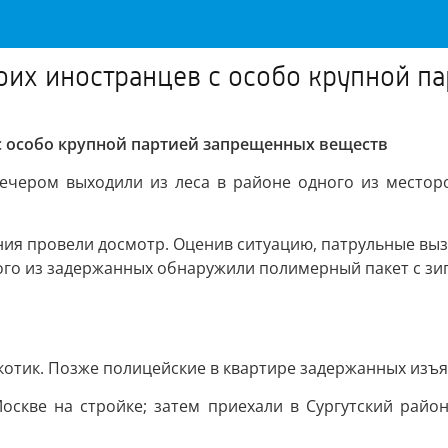
оих иностранцев с особо крупной п
с особо крупной партией запрещенных веществ
вечером выходили из леса в районе одного из местор
ения провели досмотр. Оценив ситуацию, патрульные вы
ого из задержанных обнаружили полимерный пакет с зип
котик. Позже полицейские в квартире задержанных изъ
оскве на стройке; затем приехали в Сургутский район