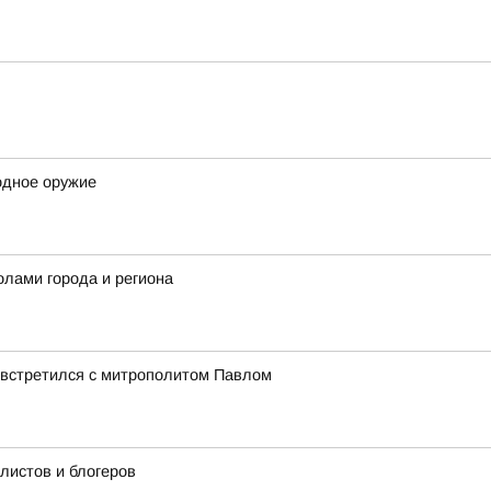
одное оружие
олами города и региона
 встретился с митрополитом Павлом
истов и блогеров