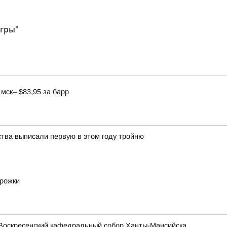
Югры"
мск– $83,95 за барр
ства выписали первую в этом году тройню
орожки
Воскресенский кафедральный собор Ханты-Мансийска