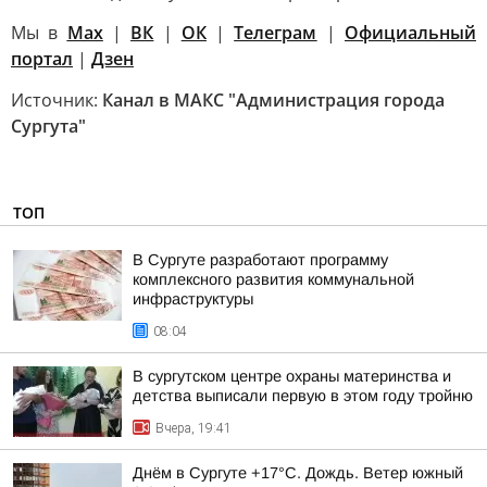
Мы в
Max
|
ВК
|
ОК
|
Телеграм
|
Официальный
портал
|
Дзен
Источник:
Канал в МАКС "Администрация города
Сургута"
ТОП
В Сургуте разработают программу
комплексного развития коммунальной
инфраструктуры
08:04
В сургутском центре охраны материнства и
детства выписали первую в этом году тройню
Вчера, 19:41
Днём в Сургуте +17°С. Дождь. Ветер южный