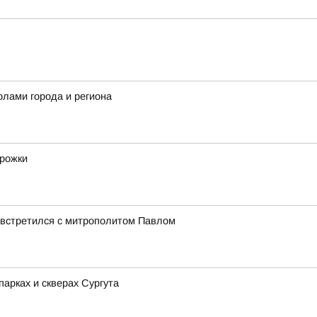
олами города и региона
орожки
 встретился с митрополитом Павлом
арках и скверах Сургута