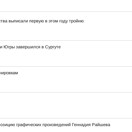
ства выписали первую в этом году тройню
 и Югры завершился в Сургуте
енировкам
спозицию графических произведений Геннадия Райшева