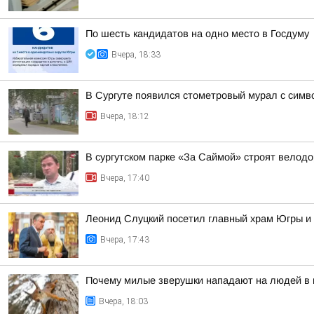
По шесть кандидатов на одно место в Госдуму
Вчера, 18:33
В Сургуте появился стометровый мурал с симв
Вчера, 18:12
В сургутском парке «За Саймой» строят велод
Вчера, 17:40
Леонид Слуцкий посетил главный храм Югры и
Вчера, 17:43
Почему милые зверушки нападают на людей в п
Вчера, 18:03