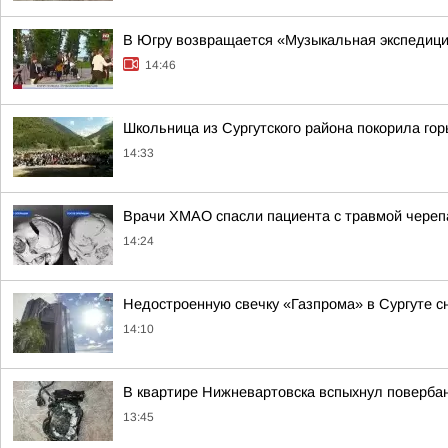
В Югру возвращается «Музыкальная экспедиц
14:46
Школьница из Сургутского района покорила го
14:33
Врачи ХМАО спасли пациента с травмой череп
14:24
Недостроенную свечку «Газпрома» в Сургуте с
14:10
В квартире Нижневартовска вспыхнул повербан
13:45