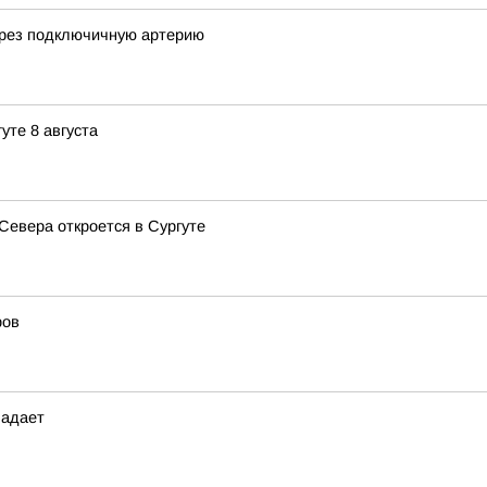
ерез подключичную артерию
уте 8 августа
Севера откроется в Сургуте
ров
падает