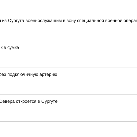
и из Сургута военнослужащим в зону специальной военной опера
к в сумке
ерез подключичную артерию
Севера откроется в Сургуте