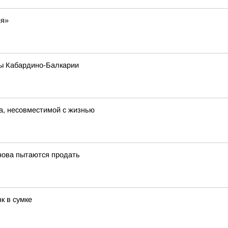
ия»
ры Кабардино-Балкарии
а, несовместимой с жизнью
нова пытаются продать
к в сумке