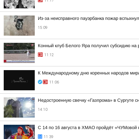
11:17
Из-за неисправного пауэрбанка пожар вспыхнул
15:09
Конный клуб Белого Яра получил субсидию на 
11:12
К Международному дню коренных народов мира
11:06
Недостроенную свечку «Газпрома» в Сургуте с
14:10
С 14 по 16 августа в ХМАО пройдёт «ЧУМовой
11:39