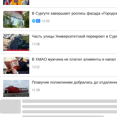
В Сургуте завершают роспись фасада «Городск
10:05
Часть улицы Университетской перекроют в Сург
13:08
В ХМАО мужчина не платил алименты и напал 
10:52
Плавучие поликлиники добрались до отдаленн
12:09