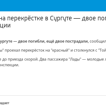
а перекрёстке в Сургуте — двое пог
кции
ургуте — двое погибли, ещё двое пострадали,
сообщили
 проехал перекрёсток на "красный" и столкнулся с "То
е до приезда скорой. Два пассажира "Лады" — молодые 
инспекции.
падает