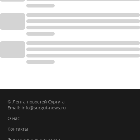
© Лента новостей Сургута
Email:
info@surgut-news.ru
О нас
Контакты
Редакционная политика