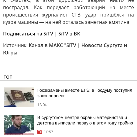
К счастью, в этой дорожной аварии никто не
пострадал. Как передаёт работающий на месте
происшествия журналист СТВ, удар пришёлся на
кузов машины — на ней осталась заметная вмятина.
Подписаться на SiTV
|
SiTV в ВК
Источник:
Канал в МАКС "SiTV | Новости Сургута и
Югры"
ТОП
Госэкзамены вместе ЕГЭ: в Госдуму поступил
законопроект
13:04
В сургутском центре охраны материнства и
детства выписали первую в этом году тройню
10:57