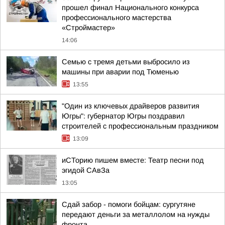
прошел финал Национального конкурса
профессионального мастерства
«Строймастер»
14:06
Семью с тремя детьми выбросило из
машины при аварии под Тюменью
13:55
"Один из ключевых драйверов развития
Югры": губернатор Югры поздравил
строителей с профессиональным праздником
13:09
иСТорию пишем вместе: Театр песни под
эгидой САвЗа
13:05
Сдай забор - помоги бойцам: сургутяне
передают деньги за металлолом на нужды
фронта