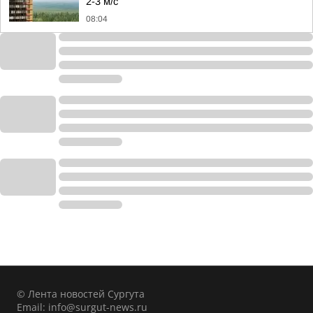
2-3 м/с
08:04
© Лента новостей Сургута
Email:
info@surgut-news.ru