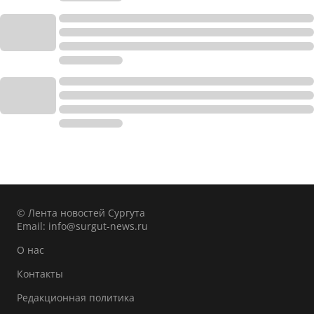
© Лента новостей Сургута
Email:
info@surgut-news.ru
О нас
Контакты
Редакционная политика