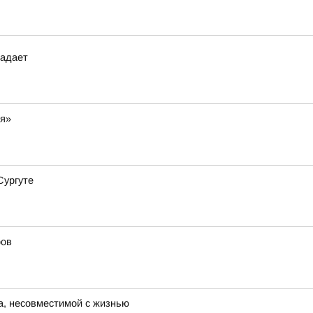
падает
ия»
Сургуте
ров
а, несовместимой с жизнью