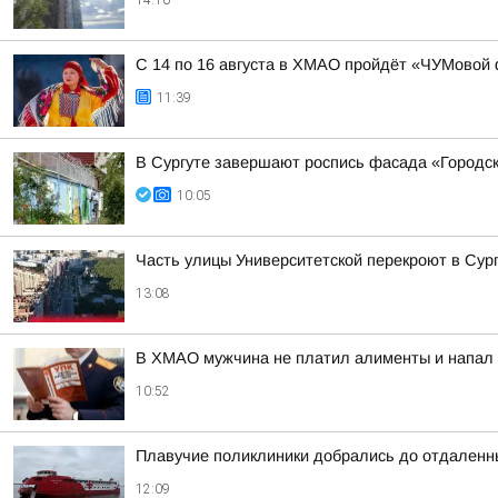
14:10
С 14 по 16 августа в ХМАО пройдёт «ЧУМовой
11:39
В Сургуте завершают роспись фасада «Городск
10:05
Часть улицы Университетской перекроют в Сург
13:08
В ХМАО мужчина не платил алименты и напал 
10:52
Плавучие поликлиники добрались до отдаленн
12:09