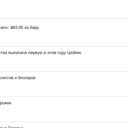
мск– $83,95 за барр
ства выписали первую в этом году тройню
истов и блогеров
орожки