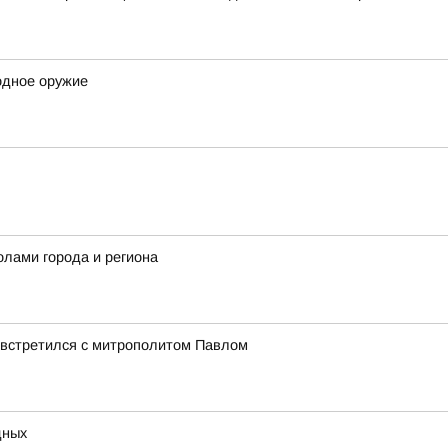
одное оружие
олами города и региона
 встретился с митрополитом Павлом
дных