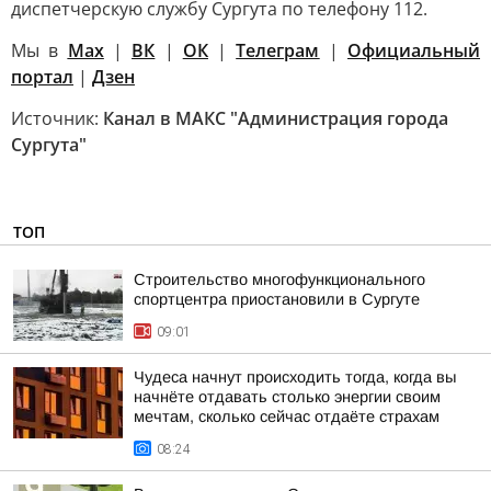
диспетчерскую службу Сургута по телефону 112.
Мы в
Max
|
ВК
|
ОК
|
Телеграм
|
Официальный
портал
|
Дзен
Источник:
Канал в МАКС "Администрация города
Сургута"
ТОП
Строительство многофункционального
спортцентра приостановили в Сургуте
09:01
Чудеса начнут происходить тогда, когда вы
начнёте отдавать столько энергии своим
мечтам, сколько сейчас отдаёте страхам
08:24