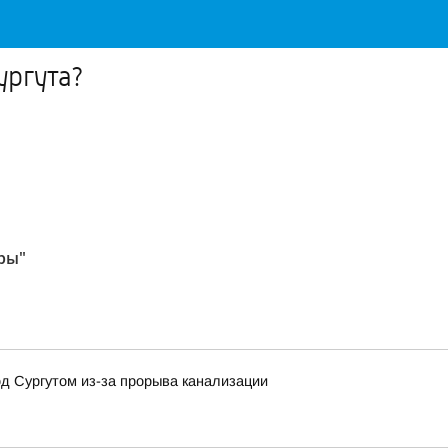
ургута?
гры"
д Сургутом из-за прорыва канализации