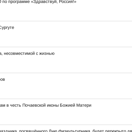
 по программе «Здравствуй, Россия!»
Сургуте
а, несовместимой с жизнью
ров
ам в честь Почаевской иконы Божией Матери
праздника, посвящённого Дню физкультурника, будет перекрыто д