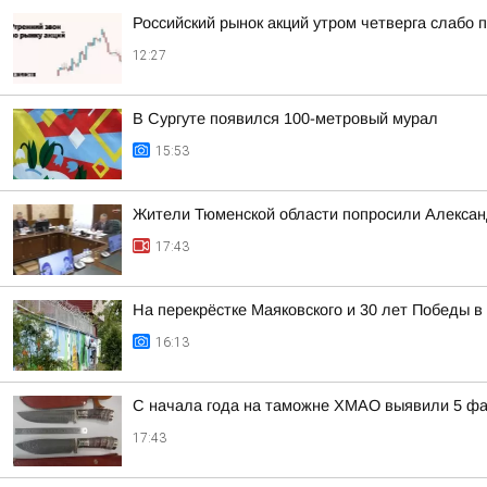
Российский рынок акций утром четверга слабо 
12:27
В Сургуте появился 100-метровый мурал
15:53
Жители Тюменской области попросили Алексан
17:43
На перекрёстке Маяковского и 30 лет Победы 
16:13
С начала года на таможне ХМАО выявили 5 фа
17:43