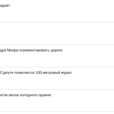
падает
дра Моора отремонтировать дороги
в Сургуте появляется 100-метровый мурал
ктов ввоза холодного оружия