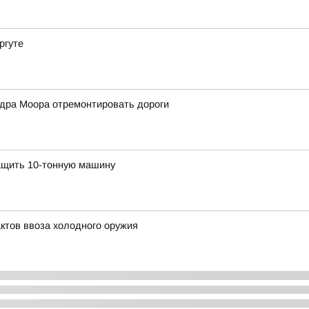
ргуте
дра Моора отремонтировать дороги
ащить 10-тонную машину
ктов ввоза холодного оружия