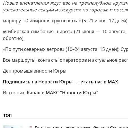
Новые впечатления ждут вас на трехпалубном круизн
увлекательные лекции и экскурсии по городам и посел
маршрут «Сибирская кругосветка» (5–21 июня, 17 дне
«Сибирская симфония широт» (21 июня — 10 августа,
обратно).
«По пути северных ветров» (10–24 августа, 15 дней):
Все маршруты, контакты операторов и актуальное ра
Деппромышленности Югры
Подпишись на Новости Югры
|
Читать нас в MAX
Источник:
Канал в МАКС "Новости Югры"
ТОП
Готов на треть: ремонт крупнейшего в Сургуте 