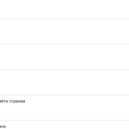
даёте страхам
аче