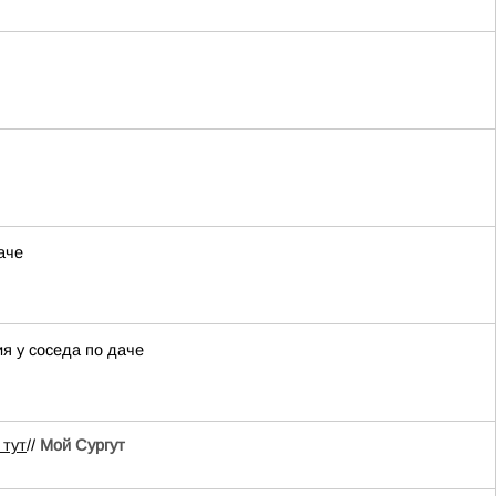
аче
я у соседа по даче
 тут
//
Мой Сургут