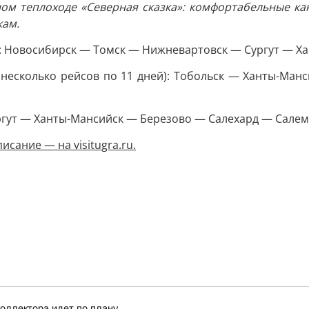
ом теплоходе «Северная сказка»: комфортабельные ка
кам.
й): Новосибирск — Томск — Нижневартовск — Сургут — Х
 несколько рейсов по 11 дней): Тобольск — Ханты-Ма
 Сургут — Ханты-Мансийск — Березово — Салехард — Сал
списание — на
visitugra.ru
.
коллектора идет по плану