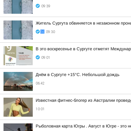
09:39
Житель Сургута обвиняется в незаконном прон
09:30
В это воскресенье в Сургуте отметят Междуна
09:01
Днём в Сургуте +15°С. Небольшой дождь
06:42
Известная фитнес-блогер из Австралии провед
10:01
Рыболовная карта Югры . Август в Югре - это 