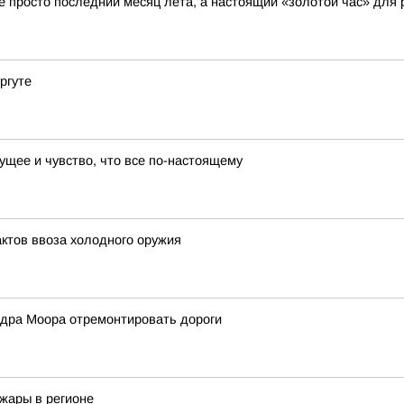
не просто последний месяц лета, а настоящий «золотой час» для
ургуте
ущее и чувство, что все по-настоящему
ктов ввоза холодного оружия
дра Моора отремонтировать дороги
жары в регионе