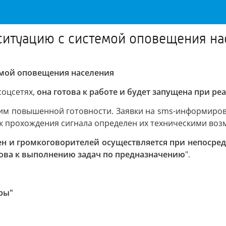
ситуацию с системой оповещения на
емой оповещения населения
соцсетях,
она готова к работе и будет запущена при ре
им повышенной готовности. Заявки на sms-информиров
к прохождения сигнала определен их техническими во
ен и громкоговорителей осуществляется при непосред
това к выполнению задач по предназначению
".
гры"