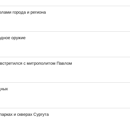
олами города и региона
одное оружие
 встретился с митрополитом Павлом
дных
арках и скверах Сургута