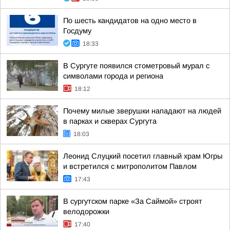
По шесть кандидатов на одно место в
Госдуму
18:33
В Сургуте появился стометровый мурал с
символами города и региона
18:12
Почему милые зверушки нападают на людей
в парках и скверах Сургута
18:03
Леонид Слуцкий посетил главный храм Югры
и встретился с митрополитом Павлом
17:43
В сургутском парке «За Саймой» строят
велодорожки
17:40