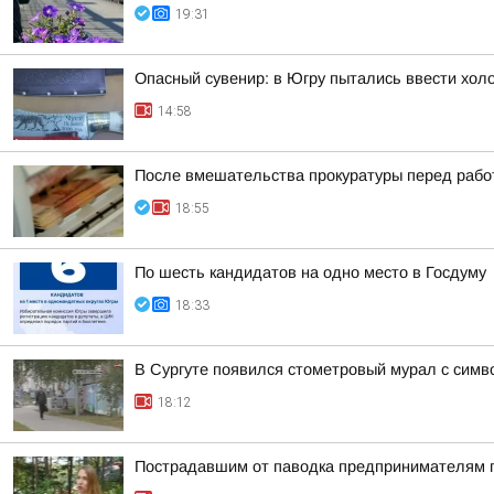
19:31
Опасный сувенир: в Югру пытались ввести хол
14:58
После вмешательства прокуратуры перед работ
18:55
По шесть кандидатов на одно место в Госдуму
18:33
В Сургуте появился стометровый мурал с симв
18:12
Пострадавшим от паводка предпринимателям п