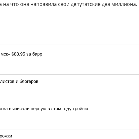
 на что она направила свои депутатские два миллиона.
мск– $83,95 за барр
истов и блогеров
ства выписали первую в этом году тройню
орожки