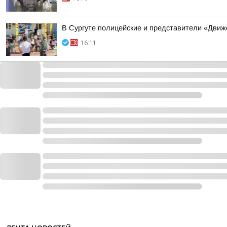
В Сургуте полицейские и представители «Движ
16:11