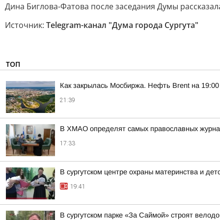
Дина Биглова-Фатова после заседания Думы рассказала
Источник:
Telegram-канал "Дума города Сургута"
ТОП
Как закрылась Мосбиржа. Нефть Brent на 19:00 
21:39
В ХМАО определят самых православных журнал
17:33
В сургутском центре охраны материнства и дет
19:41
В сургутском парке «За Саймой» строят велод