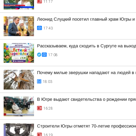
11:17
Леонид Слуцкий посетил главный храм Югры и
17:43
Рассказываем, куда сходить в Сургуте на выхо
17:08
Почему милые зверушки нападают на людей в п
18:03
В Югре выдают свидетельства о рождении пря
16:28
Строители Югры отметят 70-летие профессион
16:19