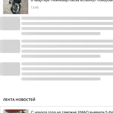
В квартире Нижневартовска вспыхнул повербан
13:45
ЛЕНТА НОВОСТЕЙ
С начала года на таможне ХМАО выявили 5 фа