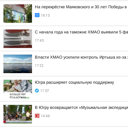
На перекрёстке Маяковского и 30 лет Победы 
16:13
С начала года на таможне ХМАО выявили 5 фа
17:43
Власти ХМАО усилили контроль Иртыша из-за 
17:22
Югра расширяет социальную поддержку
17:07
В Югру возвращается «Музыкальная экспедиц
14:46