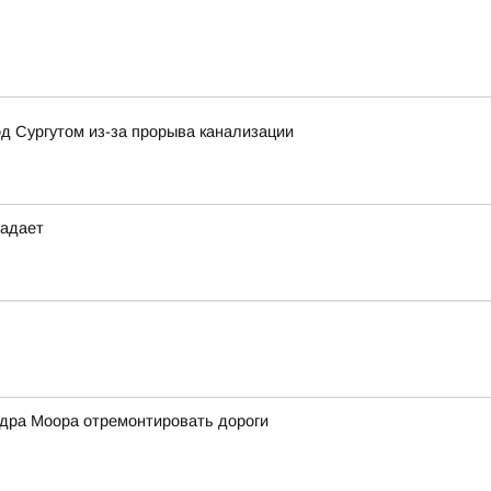
д Сургутом из-за прорыва канализации
падает
дра Моора отремонтировать дороги