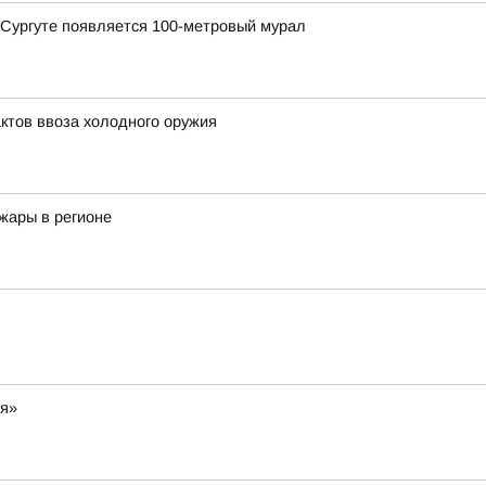
в Сургуте появляется 100-метровый мурал
ктов ввоза холодного оружия
жары в регионе
ия»