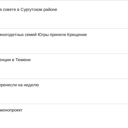
 совете в Сургутском районе
 многодетных семей Югры приняли Крещение
ренции в Тюмени
еренесли на неделю
аконопроект