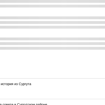
 история из Сургута
 совете в Сургутском районе