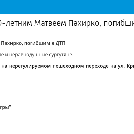
10-летним Матвеем Пахирко, погибш
м Пахирко, погибшим в ДТП
е и неравнодушные сургутяне.
т
на нерегулируемом пешеходном переходе на ул. К
Югры"