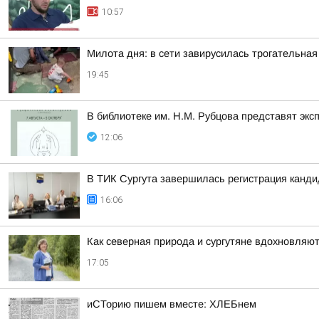
10:57
Милота дня: в сети завирусилась трогательная
19:45
В библиотеке им. Н.М. Рубцова представят эк
12:06
В ТИК Сургута завершилась регистрация канд
16:06
Как северная природа и сургутяне вдохновляют
17:05
иСТорию пишем вместе: ХЛЕБнем