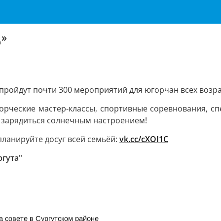
ц»
 пройдут почти 300 мероприятий для югорчан всех возра
ворческие мастер-классы, спортивные соревнования, сп
 зарядиться солнечным настроением!
планируйте досуг всей семьёй:
vk.cc/cXOI1C
ргута"
 совете в Сургутском районе