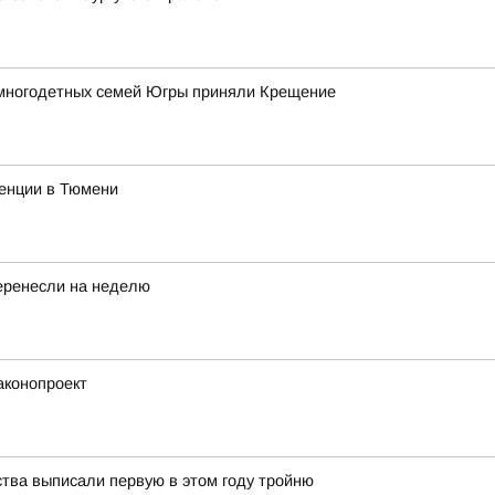
 многодетных семей Югры приняли Крещение
ренции в Тюмени
еренесли на неделю
аконопроект
ства выписали первую в этом году тройню