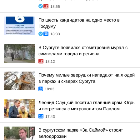
18:55
По шесть кандидатов на одно место в
Госдуму
18:33
В Сургуте появился стометровый мурал с
символами города и региона
18:12
Почему милые зверушки нападают на людей
в парках и скверах Сургута
18:03
Леонид Слуцкий посетил главный храм Югры
и встретился с митрополитом Павлом
17:43
В сургутском парке «За Саймой» строят
велодорожки