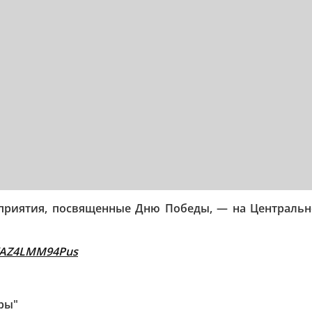
оприятия, посвященные Дню Победы, — на Центральн
e/AZ4LMM94Pus
гры"