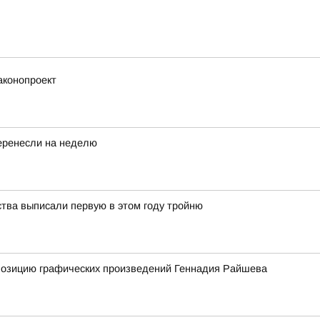
аконопроект
еренесли на неделю
ства выписали первую в этом году тройню
спозицию графических произведений Геннадия Райшева