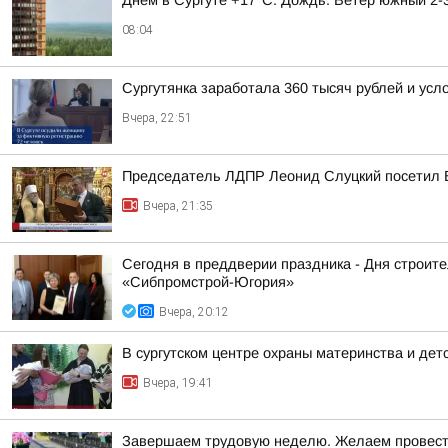
Днём в Сургуте +17°С. Дождь. Ветер южный 2-3
08:04
Сургутянка заработала 360 тысяч рублей и усл
Вчера, 22:51
Председатель ЛДПР Леонид Слуцкий посетил 
Вчера, 21:35
Сегодня в преддверии праздника - Дня строит
«Сибпромстрой-Югория»
Вчера, 20:12
В сургутском центре охраны материнства и дет
Вчера, 19:41
Завершаем трудовую неделю. Желаем провести