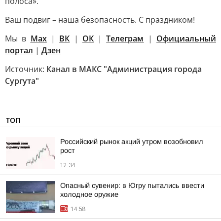
полоса».
Ваш подвиг – наша безопасность. С праздником!
Мы в
Max
|
ВК
|
ОК
|
Телеграм
|
Официальный
портал
|
Дзен
Источник:
Канал в МАКС "Администрация города
Сургута"
ТОП
Российский рынок акций утром возобновил
рост
12:34
Опасный сувенир: в Югру пытались ввести
холодное оружие
14:58