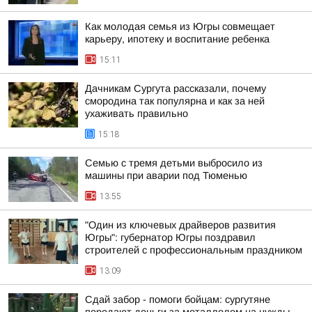
Как молодая семья из Югры совмещает
карьеру, ипотеку и воспитание ребенка
15:11
Дачникам Сургута рассказали, почему
смородина так популярна и как за ней
ухаживать правильно
15:18
Семью с тремя детьми выбросило из
машины при аварии под Тюменью
13:55
"Один из ключевых драйверов развития
Югры": губернатор Югры поздравил
строителей с профессиональным праздником
13:09
Сдай забор - помоги бойцам: сургутяне