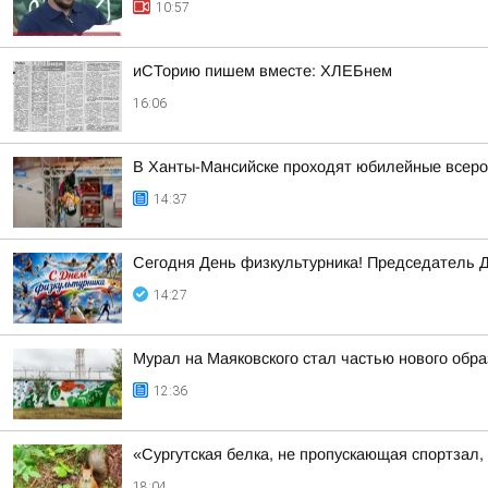
10:57
иСТорию пишем вместе: ХЛЕБнем
16:06
В Ханты-Мансийске проходят юбилейные всеро
14:37
Сегодня День физкультурника! Председатель Д
14:27
Мурал на Маяковского стал частью нового обра
12:36
«Сургутская белка, не пропускающая спортзал
18:04