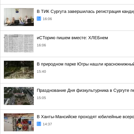
В ТИК Сургута завершилась регистрация канд
16:06
иСТорию пишем вместе: ХЛЕБнем
16:06
В природном парке Югры нашли краснокнижный
15:40
Празднование Дня физкультурника в Сургуте 
15:05
В Ханты-Мансийске проходят юбилейные всеро
14:37