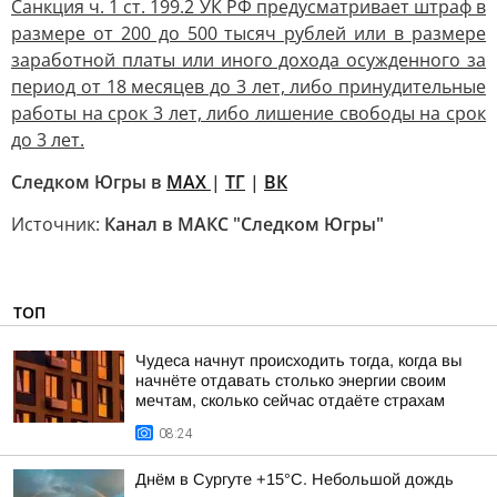
Санкция ч. 1 ст. 199.2 УК РФ предусматривает штраф в
размере от 200 до 500 тысяч рублей или в размере
заработной платы или иного дохода осужденного за
период от 18 месяцев до 3 лет, либо принудительные
работы на срок 3 лет, либо лишение свободы на срок
до 3 лет.
Следком Югры в
MAX
|
ТГ
|
ВК
Источник:
Канал в МАКС "Следком Югры"
ТОП
Чудеса начнут происходить тогда, когда вы
начнёте отдавать столько энергии своим
мечтам, сколько сейчас отдаёте страхам
08:24
Днём в Сургуте +15°С. Небольшой дождь