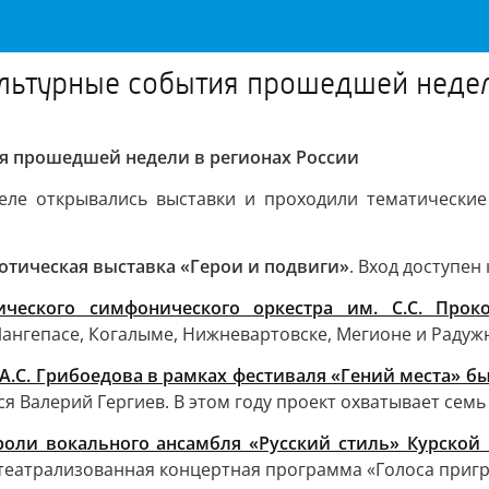
культурные события прошедшей недел
ия прошедшей недели в регионах России
ле открывались выставки и проходили тематические
отическая выставка «Герои и подвиги»
. Вход доступе
ического симфонического оркестра им. С.С. Прок
Лангепасе, Когалыме, Нижневартовске, Мегионе и Радуж
А.С. Грибоедова в рамках фестиваля «Гений места» бы
 Валерий Гергиев. В этом году проект охватывает семь
роли вокального ансамбля «Русский стиль» Курско
-театрализованная концертная программа «Голоса приг