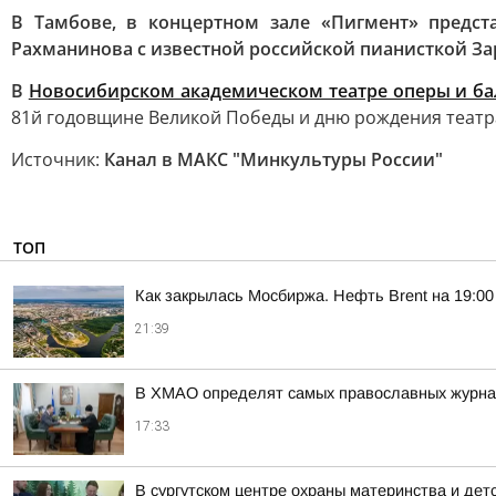
В Тамбове, в концертном зале «Пигмент» предст
Рахманинова с известной российской пианисткой З
В
Новосибирском академическом театре оперы и ба
81й годовщине Великой Победы и дню рождения театр
Источник:
Канал в МАКС "Минкультуры России"
ТОП
Как закрылась Мосбиржа. Нефть Brent на 19:00 
21:39
В ХМАО определят самых православных журнал
17:33
В сургутском центре охраны материнства и дет