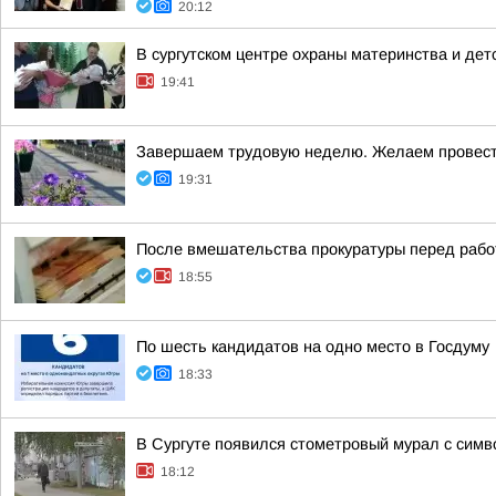
20:12
В сургутском центре охраны материнства и дет
19:41
Завершаем трудовую неделю. Желаем провести
19:31
После вмешательства прокуратуры перед рабо
18:55
По шесть кандидатов на одно место в Госдуму
18:33
В Сургуте появился стометровый мурал с симв
18:12