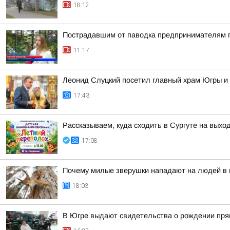
18:12
Пострадавшим от паводка предпринимателям п
11:17
Леонид Слуцкий посетил главный храм Югры и
17:43
Рассказываем, куда сходить в Сургуте на выхо
17:08
Почему милые зверушки нападают на людей в п
18:03
В Югре выдают свидетельства о рождении пря