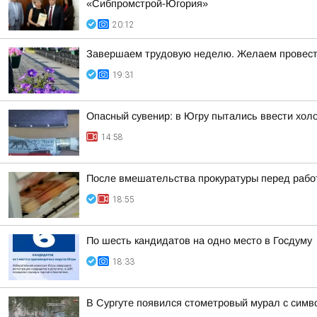
«Сибпромстрой-Югория»
20:12
Завершаем трудовую неделю. Желаем провести
19:31
Опасный сувенир: в Югру пытались ввести хол
14:58
После вмешательства прокуратуры перед работ
18:55
По шесть кандидатов на одно место в Госдуму
18:33
В Сургуте появился стометровый мурал с симв